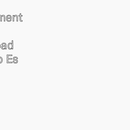
ement
oad
o Es