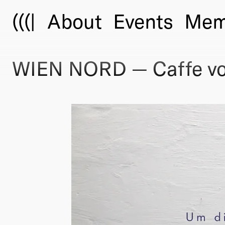
(((|
About
Events
Mem
WIEN NORD — Caffe vo