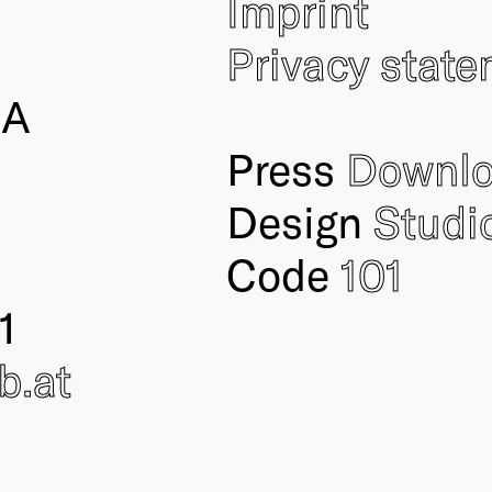
Imprint
Privacy stat
IA
Press
Downl
Design
Studi
Code
101
1
ub
.at