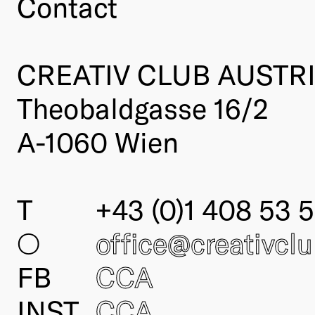
Contact
CREATIV CLUB AUSTR
Theobaldgasse 16/2
A-1060 Wien
T
+43 (0)1 408 53 5
○
office@creativcl
FB
CCA
INST
CCA