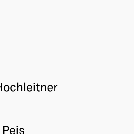
ochleitner
 Peis