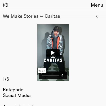
(((|
Menu
We Make Stories — Caritas
About
Club
Award
Sponsors
Fair Work
TBD
Events
Upcoming
Past
Membership
1
/6
Info
Kategorie:
Members
Social Media
Young Creatives
Friends of Creativity