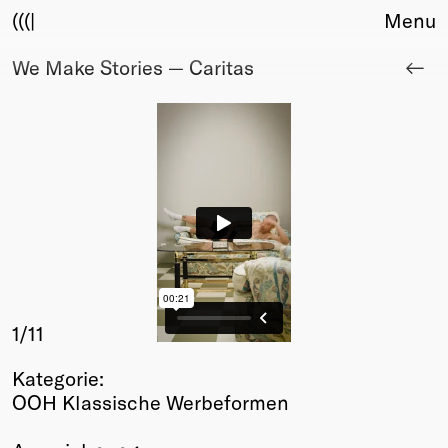
(((|
Menu
We Make Stories — Caritas
About
Club
Award
Sponsors
Fair Work
TBD
Events
Upcoming
Past
Membership
1
/11
Info
Kategorie:
Members
OOH Klassische Werbeformen
Young Creatives
Friends of Creativity