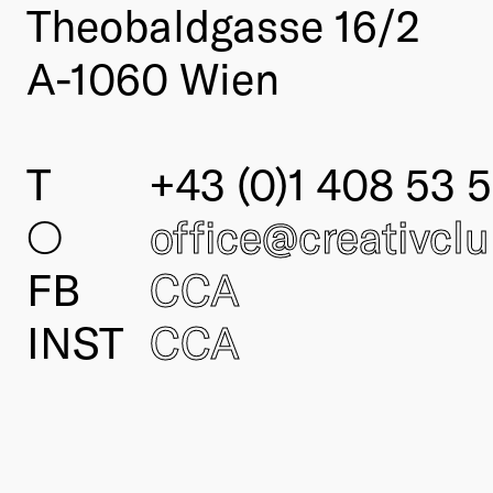
Theobaldgasse 16/2
A-1060 Wien
T
+43 (0)1 408 53 5
○
office@creativcl
FB
CCA
INST
CCA