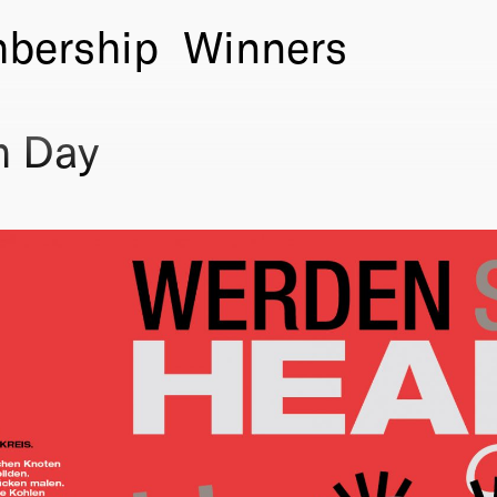
bership
Winners
m Day