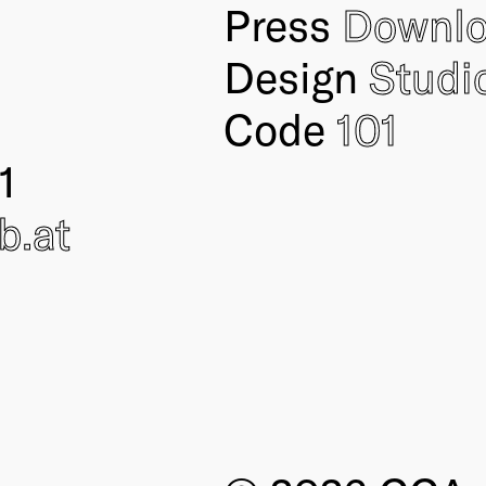
Press
Downl
Design
Studi
Code
101
1
ub
.at