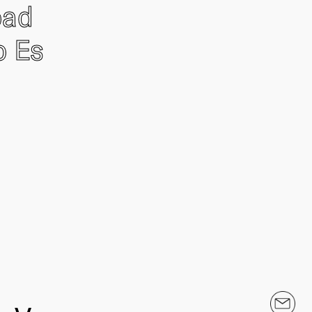
oad
o Es