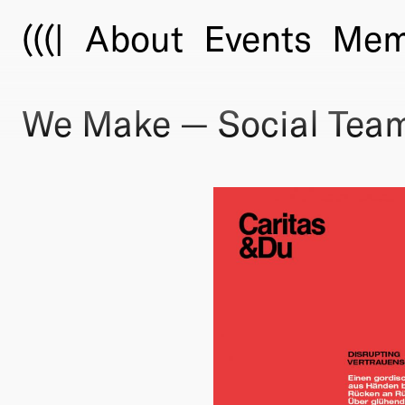
(((|
About
Events
Mem
We Make — Social Tea