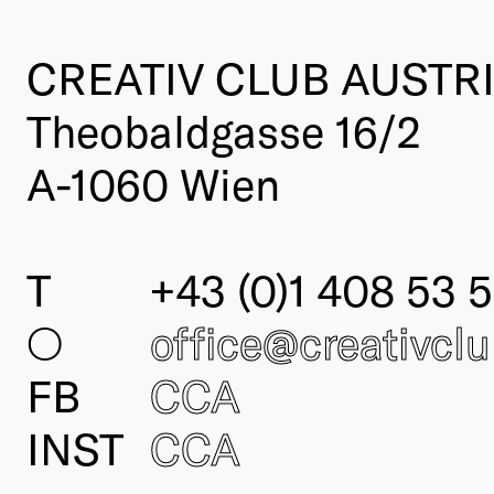
CREATIV CLUB AUSTR
Theobaldgasse 16/2
A-1060 Wien
T
+43 (0)1 408 53 5
○
office@creativcl
FB
CCA
INST
CCA