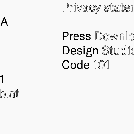
Privacy stat
IA
Press
Downl
Design
Studi
Code
101
1
ub
.at