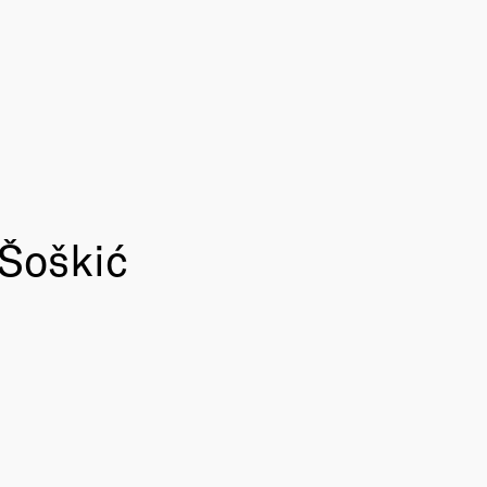
 Šoškić