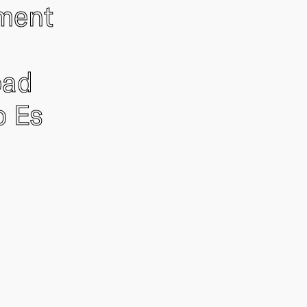
ement
oad
o Es