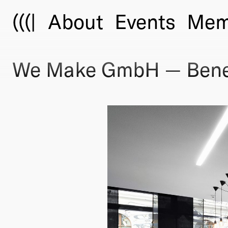
(((|
About
Events
Mem
We Make GmbH — Bene