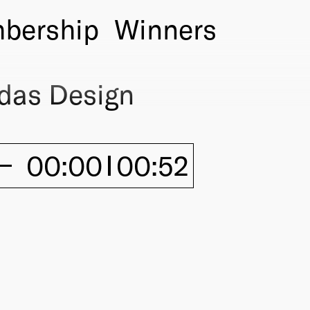
bership
Winners
as Design
00:00
00:52