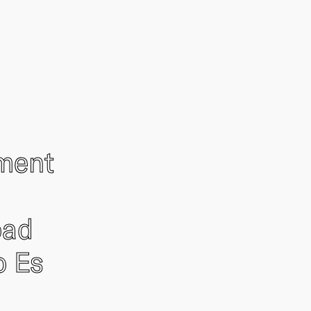
ement
oad
o Es