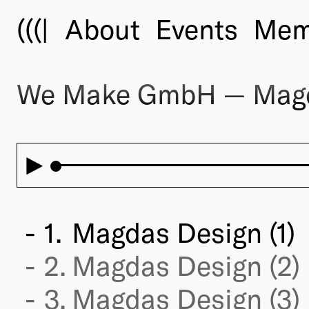
(((|
About
Events
Mem
We Make GmbH — Magd
1.
Magdas Design (1)
2.
Magdas Design (2)
3.
Magdas Design (3)