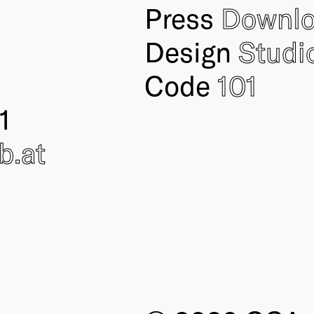
Press
Downl
Design
Studi
Code
101
1
ub
.at