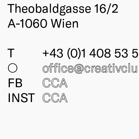
Theobaldgasse 16/2
A-1060 Wien
T
+43 (0)1 408 53 5
○
office@creativcl
FB
CCA
INST
CCA