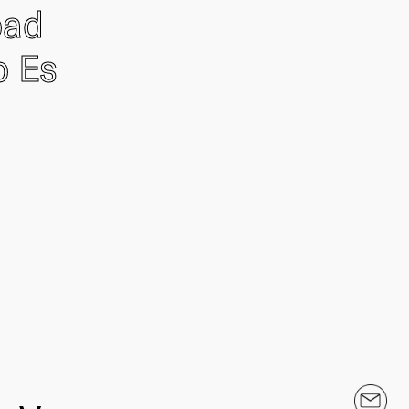
oad
o Es