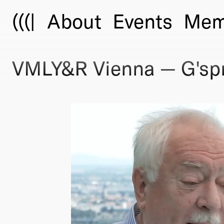
(((|
About
Events
Mem
VMLY&R Vienna — G'spr