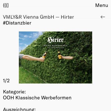
(((|
Menu
VMLY&R Vienna GmbH — Hirter
About
#Distanzbier
Club
Award
Sponsors
Fair Work
TBD
Events
Upcoming
Past
1
/2
Membership
Info
Kategorie:
Members
OOH Klassische Werbeformen
Young Creatives
Friends of Creativity
Auszeichnung: