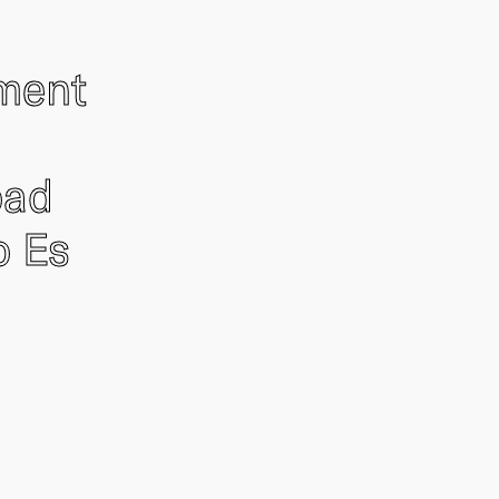
ement
oad
o Es