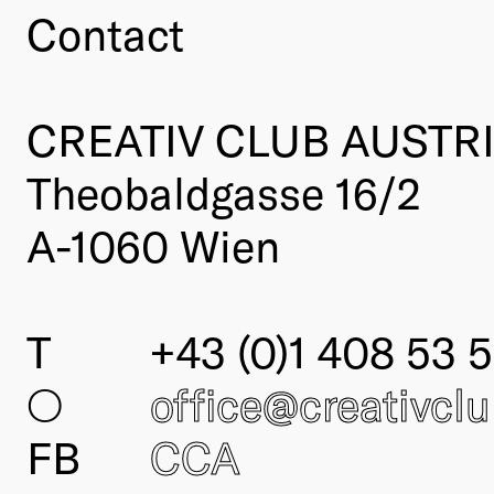
Contact
CREATIV CLUB AUSTR
Theobaldgasse 16/2
A-1060 Wien
T
+43 (0)1 408 53 5
○
office@creativcl
FB
CCA