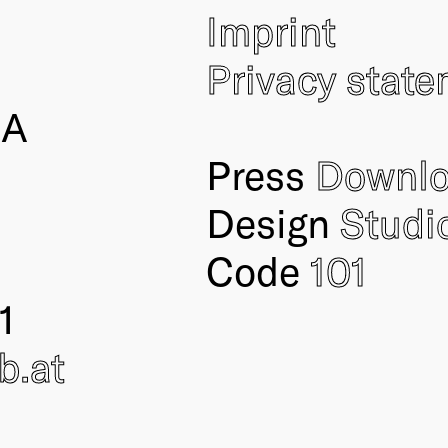
Imprint
Privacy stat
IA
Press
Downl
Design
Studi
Code
101
1
ub
.at