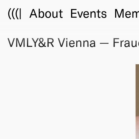
(((|
About
Events
Mem
VMLY&R Vienna — Fraue