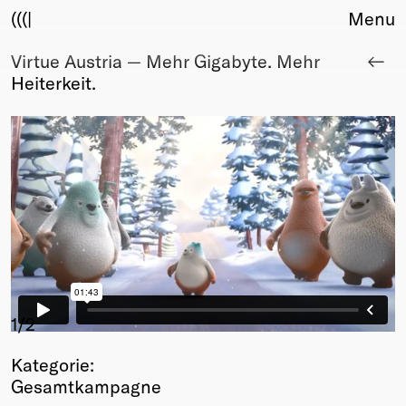
(((|
Menu
Virtue Austria — Mehr Gigabyte. Mehr
About
Heiterkeit.
Club
Award
Sponsors
Fair Work
TBD
Events
Upcoming
Past
Membership
Info
1
/2
Members
Kategorie:
Young Creatives
Gesamtkampagne
Friends of Creativity