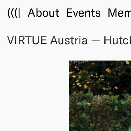
(((|
About
Events
Mem
VIRTUE Austria — Hutch