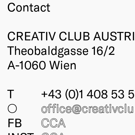
Contact
CREATIV CLUB AUSTR
Theobaldgasse 16/2
A-1060 Wien
T
+43 (0)1 408 53 5
○
office@creativcl
FB
CCA