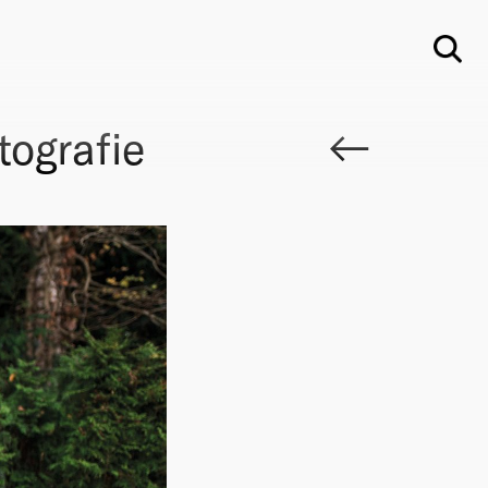
Su
tografie