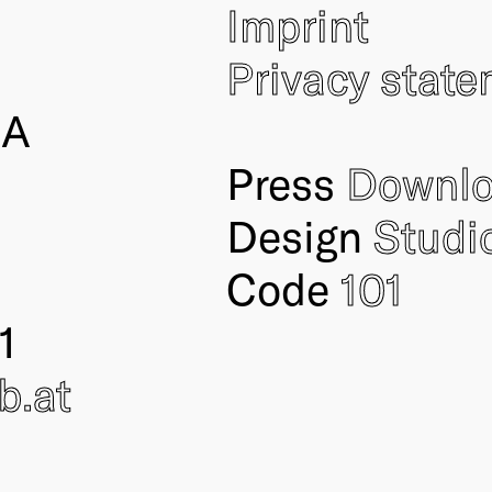
Imprint
Privacy stat
IA
Press
Downl
Design
Studi
Code
101
1
ub
.at