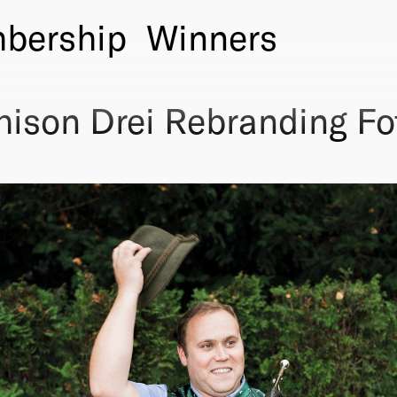
bership
Winners
ison Drei Rebranding Fo