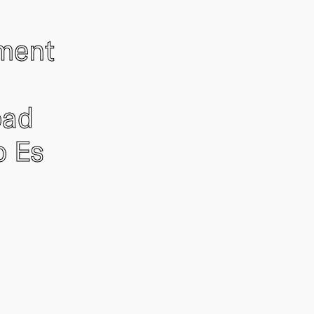
ement
oad
o Es