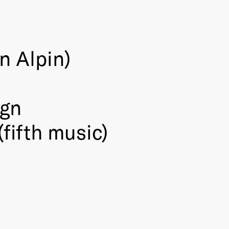
n Alpin)
ign
fifth music)