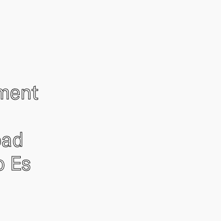
ement
oad
o Es