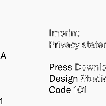
Imprint
Privacy stat
IA
Press
Downl
Design
Studi
Code
101
1