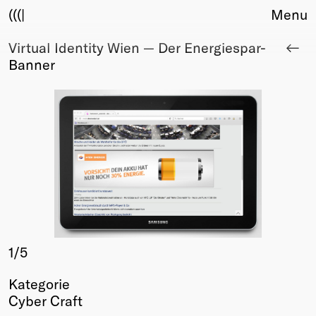
(((|
Menu
Virtual Identity Wien — Der Energiespar-
About
Banner
Club
Award
Sponsors
Fair Work
TBD
Events
Upcoming
Past
Membership
Info
1
/5
Members
Kategorie
Young Creatives
Cyber Craft
Friends of Creativity