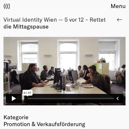
(((|
Menu
Virtual Identity Wien — 5 vor 12 – Rettet
About
die Mittagspause
Club
Award
Sponsors
Fair Work
TBD
Events
Upcoming
Past
Membership
Info
Members
Young Creatives
Kategorie
Friends of Creativity
Promotion & Verkaufsförderung