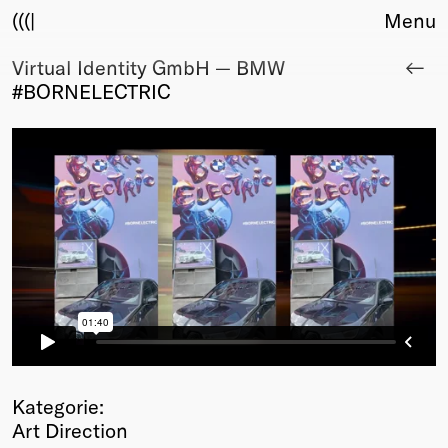
(((|
Menu
Virtual Identity GmbH — BMW
About
#BORNELECTRIC
Club
Award
Sponsors
Fair Work
TBD
Events
Upcoming
Past
Membership
Info
Members
Young Creatives
Kategorie:
Friends of Creativity
Art Direction