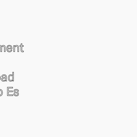
ement
oad
o Es