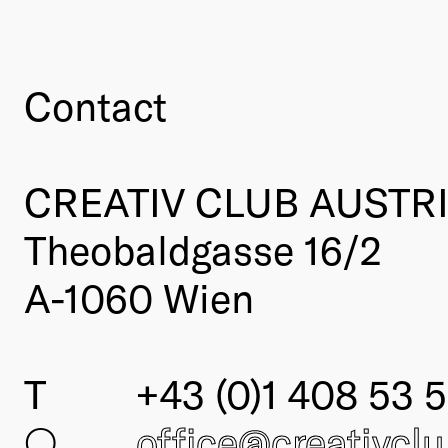
Contact
CREATIV CLUB AUSTR
Theobaldgasse 16/2
A-1060 Wien
T
+43 (0)1 408 53 5
○
office@creativcl