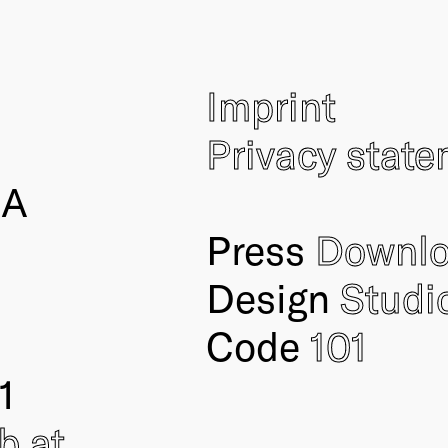
Imprint
Privacy stat
IA
Press
Downl
Design
Studi
Code
101
1
ub
.at