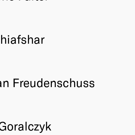
bhiafshar
an Freudenschuss
 Goralczyk