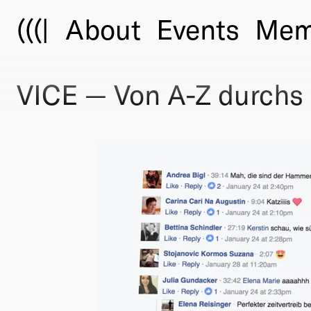
(((|
About
Events
Mem
VICE — Von A-Z durchs 