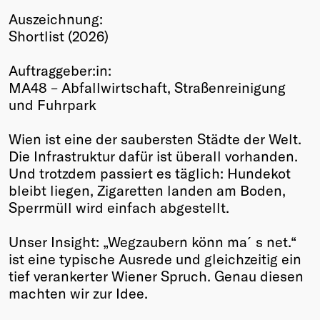
Auszeichnung:
Winners
Shortlist (2026)
2026
Past
Auftraggeber:in:
Annual
MA48 – Abfallwirtschaft, Straßenreinigung
und Fuhrpark
Wien ist eine der saubersten Städte der Welt.
Die Infrastruktur dafür ist überall vorhanden.
Und trotzdem passiert es täglich: Hundekot
bleibt liegen, Zigaretten landen am Boden,
Sperrmüll wird einfach abgestellt.
Unser Insight: „Wegzaubern könn ma´s net.“
ist eine typische Ausrede und gleichzeitig ein
tief verankerter Wiener Spruch. Genau diesen
machten wir zur Idee.