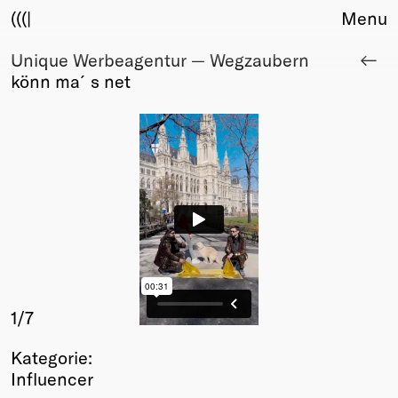
(((|
Menu
Unique Werbeagentur — Wegzaubern
About
könn ma´s net
Club
Award
Sponsors
Fair Work
TBD
Events
Upcoming
Past
Membership
Info
1
/7
Members
Kategorie:
Young Creatives
Influencer
Friends of Creativity