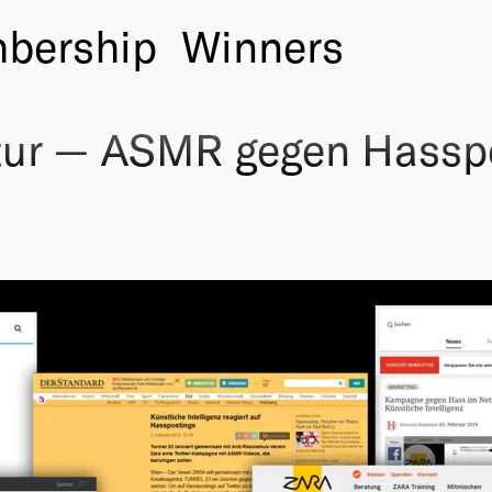
bership
Winners
r — ASMR gegen Hasspo