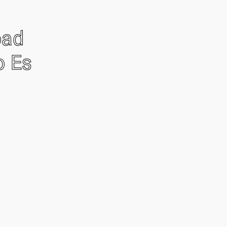
oad
o Es