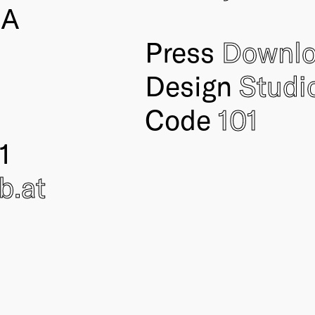
IA
Press
Downl
Design
Studi
Code
101
1
ub
.at