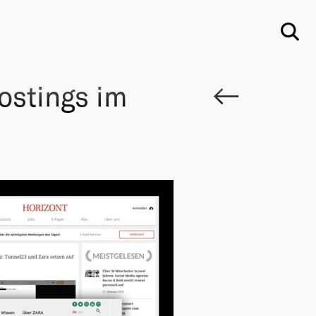
Su
stings im