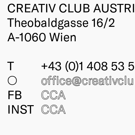
CREATIV CLUB AUSTR
Theobaldgasse 16/2
A-1060 Wien
T
+43 (0)1 408 53 5
○
office@creativcl
FB
CCA
INST
CCA