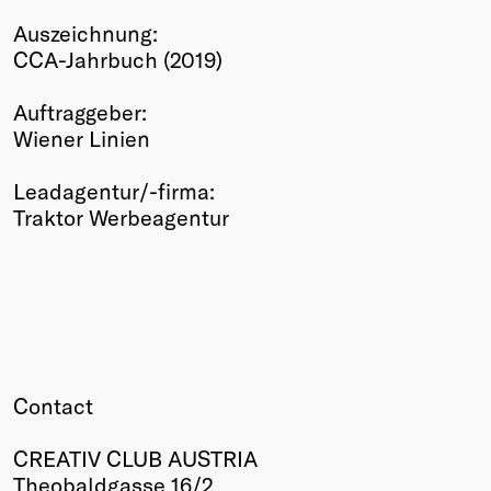
Winners
Auszeichnung:
2026
CCA-Jahrbuch (2019)
Past
Annual
Auftraggeber:
Wiener Linien
Leadagentur/-firma:
Traktor Werbeagentur
Contact
CREATIV CLUB AUSTRIA
Theobaldgasse 16/2