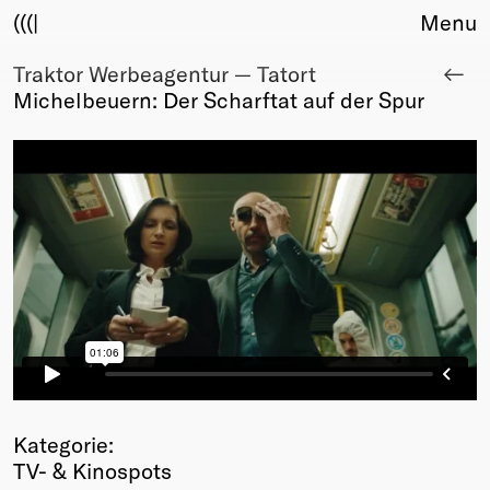
(((|
Menu
Traktor Werbeagentur — Tatort
About
Michelbeuern: Der Scharftat auf der Spur
Club
Award
Sponsors
Fair Work
TBD
Events
Upcoming
Past
Membership
Info
Members
Young Creatives
Kategorie:
Friends of Creativity
TV- & Kinospots