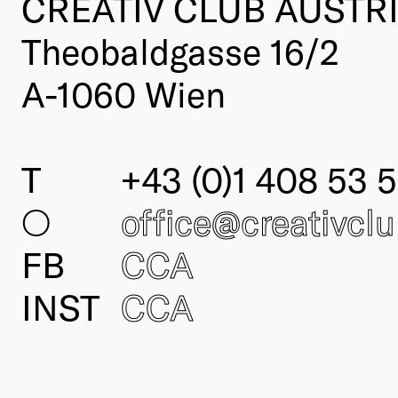
CREATIV CLUB AUSTR
Theobaldgasse 16/2
A-1060 Wien
T
+43 (0)1 408 53 5
○
office@creativcl
FB
CCA
INST
CCA