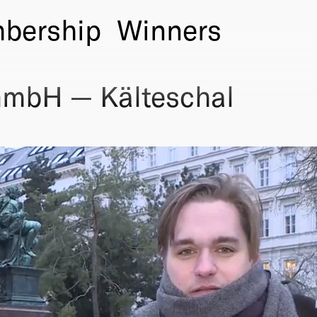
bership
Winners
GmbH — Kälteschal