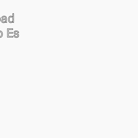
oad
o Es