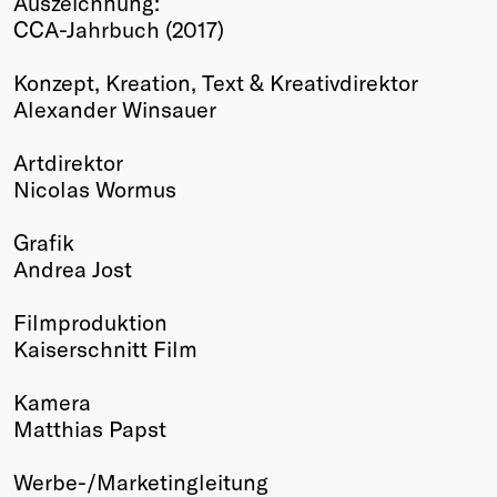
Auszeichnung:
CCA-Jahrbuch (2017)
Winners
2026
Konzept, Kreation, Text & Kreativdirektor
Past
Alexander Winsauer
Annual
Artdirektor
Nicolas Wormus
Grafik
Andrea Jost
Filmproduktion
Kaiserschnitt Film
Kamera
Matthias Papst
Werbe-/Marketingleitung