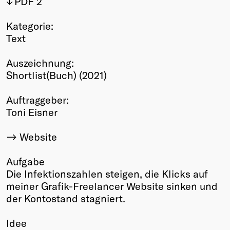
PDF 2
Winners
Kategorie:
2026
Text
Past
Annual
Auszeichnung:
Shortlist(Buch) (2021)
Auftraggeber:
Toni Eisner
Website
Aufgabe
Die Infektionszahlen steigen, die Klicks auf
meiner Grafik-Freelancer Website sinken und
der Kontostand stagniert.
Idee