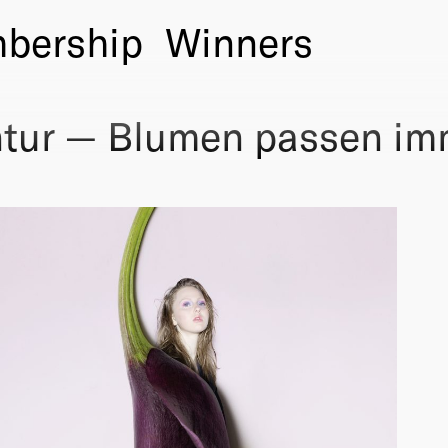
bership
Winners
ur — Blumen passen im