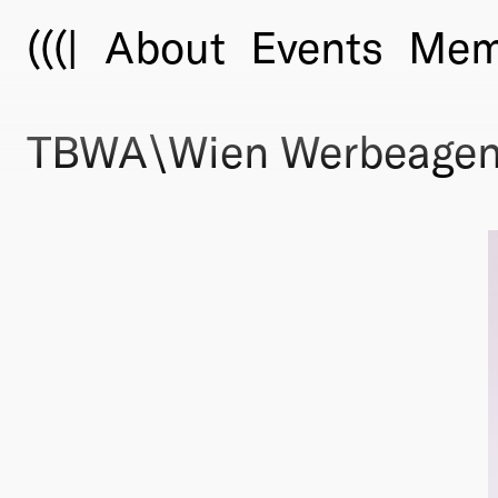
(((|
About
Events
Mem
TBWA\Wien Werbeagent