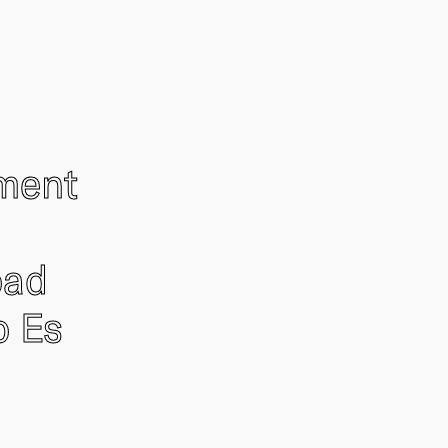
ement
oad
o Es