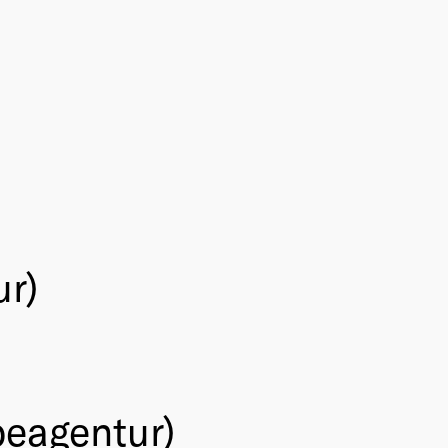
r)
eagentur)