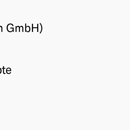
on GmbH)
pte