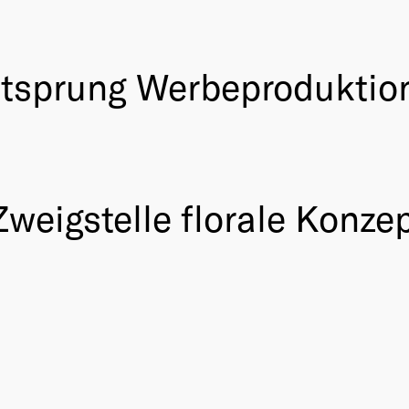
itsprung Werbeprodukti
weigstelle florale Konze