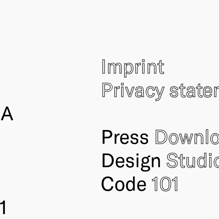
Imprint
Privacy stat
IA
Press
Downl
Design
Studi
Code
101
1