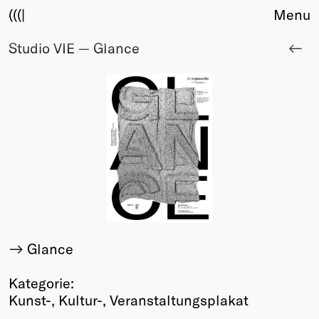
(((|
Menu
Studio VIE — Glance
About
Club
Award
Sponsors
Fair Work
TBD
Events
Upcoming
Past
Membership
Glance
Info
Members
Kategorie:
Young Creatives
Kunst-, Kultur-, Veranstaltungsplakat
Friends of Creativity