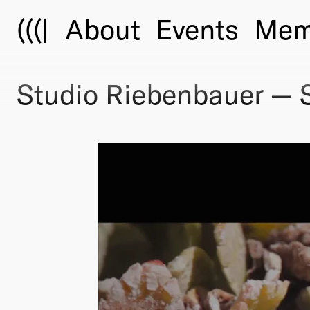
(((|
About
Events
Mem
Studio Riebenbauer — 