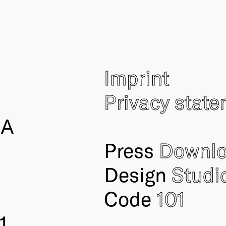
Imprint
Privacy stat
IA
Press
Downl
Design
Studi
Code
101
1