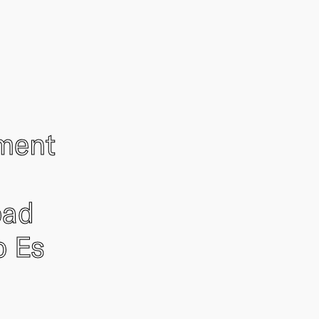
ement
oad
o Es