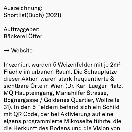
Auszeichnung:
Winners
Shortlist(Buch) (2021)
2026
Past
Auftraggeber:
Annual
Bäckerei Öfferl
Website
Inszeniert wurden 5 Weizenfelder mit je 2m²
Fläche im urbanen Raum. Die Schauplätze
dieser Aktion waren stark frequentierte &
sichtbare Orte in Wien (Dr. Karl Lueger Platz,
MQ Haupteingang, Mariahilfer Strasse,
Bognergasse / Goldenes Quartier, Wollzeile
31). In den 5 Feldern befand sich ein Schild
mit QR Code, der bei Aktivierung auf eine
eigens programmierte Mikroseite führte, die
die Herkunft des Bodens und die Vision von