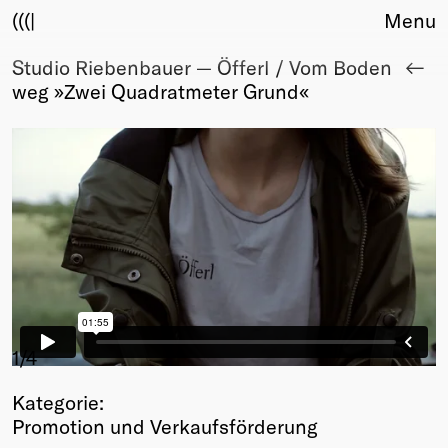
(((|
Menu
Studio Riebenbauer — Öfferl / Vom Boden
About
weg »Zwei Quadratmeter Grund«
Club
Award
Sponsors
Fair Work
TBD
Events
Upcoming
Past
Membership
Info
1
/4
Members
Kategorie:
Young Creatives
Promotion und Verkaufsförderung
Friends of Creativity