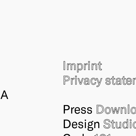
Imprint
Privacy stat
IA
Press
Downl
Design
Studi