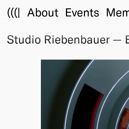
(((|
About
Events
Mem
Studio Riebenbauer — 