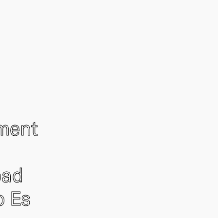
ement
oad
o Es