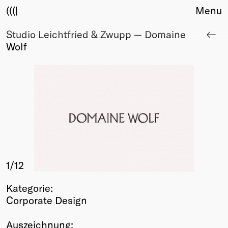
(((|
Menu
Studio Leichtfried & Zwupp — Domaine
About
Wolf
Club
Award
Sponsors
Fair Work
TBD
Events
Upcoming
Past
1
/12
Membership
Info
Kategorie:
Members
Corporate Design
Young Creatives
Friends of Creativity
Auszeichnung: