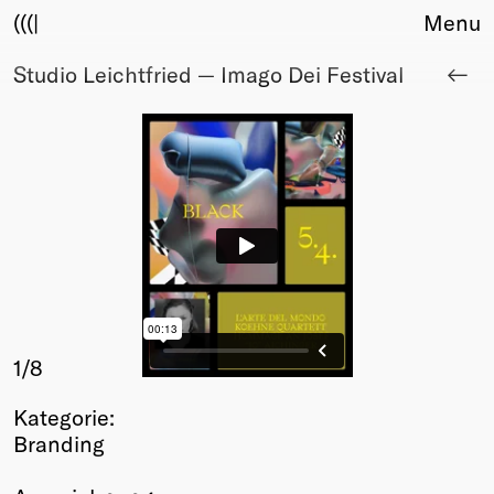
(((|
Menu
Studio Leichtfried — Imago Dei Festival
About
Club
Award
Sponsors
Fair Work
TBD
Events
Upcoming
Past
Membership
1
/8
Info
Kategorie:
Members
Branding
Young Creatives
Friends of Creativity