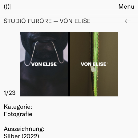
(((|
Menu
STUDIO FURORE — VON ELISE
About
Club
Award
Sponsors
Fair Work
TBD
Events
Upcoming
Past
1
/23
Membership
Kategorie:
Info
Fotografie
Members
Young Creatives
Auszeichnung:
Friends of Creativity
Silber (2022)