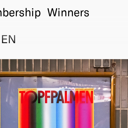
bership
Winners
MEN