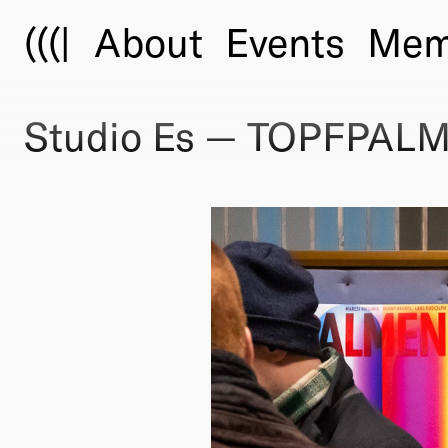
(((|
About
Events
Mem
Studio Es — TOPFPAL