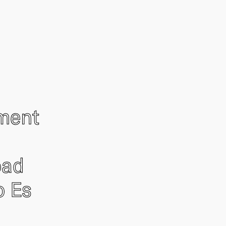
ement
oad
o Es