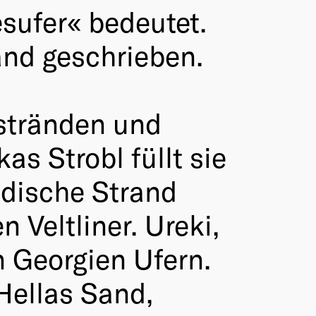
sufer« bedeutet.
and geschrieben.
mstränden und
as Strobl füllt sie
ndische Strand
n Veltliner. Ureki,
 Georgien Ufern.
 Hellas Sand,