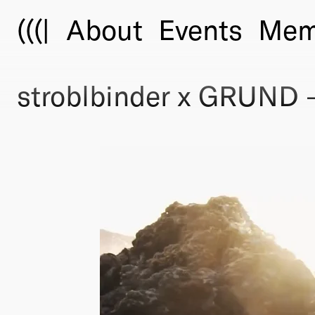
(((|
About
Events
Mem
stroblbinder x GRUND 