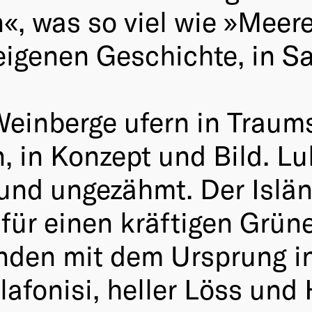
«, was so viel wie »Meere
eigenen Geschichte, in S
Weinberge ufern in Trau
, in Konzept und Bild. Luk
 und ungezähmt. Der Islä
 für einen kräftigen Grüne
nden mit dem Ursprung in
lafonisi, heller Löss und