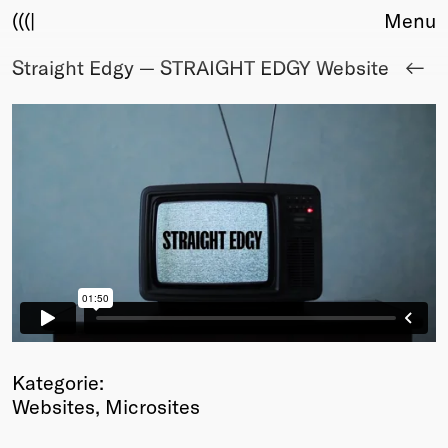
(((|
Menu
Straight Edgy — STRAIGHT EDGY Website
About
Club
Award
Sponsors
Fair Work
TBD
Events
Upcoming
Past
Membership
Info
Members
Kategorie:
Young Creatives
Websites, Microsites
Friends of Creativity