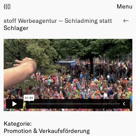
(((|
Menu
stoff Werbeagentur — Schladming statt
About
Schlager
Club
Award
Sponsors
Fair Work
TBD
Events
Upcoming
Past
Membership
Info
Members
Young Creatives
Kategorie:
Friends of Creativity
Promotion & Verkaufsförderung