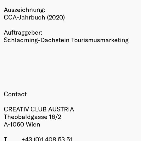
Winners
Auszeichnung:
2026
CCA-Jahrbuch (2020)
Past
Annual
Auftraggeber:
Schladming-Dachstein Tourismusmarketing
Contact
CREATIV CLUB AUSTRIA
Theobaldgasse 16/2
A-1060 Wien
T
+43 (0)1 408 53 51