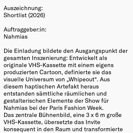
Auszeichnung:
Winners
Shortlist (2026)
2026
Past
Auftraggeber:in:
Annual
Nahmias
Die Einladung bildete den Ausgangspunkt der
gesamten Inszenierung: Entwickelt als
originale VHS-Kassette mit einem eigens
produzierten Cartoon, definierte sie das
visuelle Universum von „Whipeout“. Aus
diesem haptischen Artefakt heraus
entstanden sämtliche räumlichen und
gestalterischen Elemente der Show für
Nahmias bei der Paris Fashion Week.
Das zentrale Bühnenbild, eine 3 x 6 m große
VHS-Kassette, übersetzte das Invite
konsequent in den Raum und transformierte