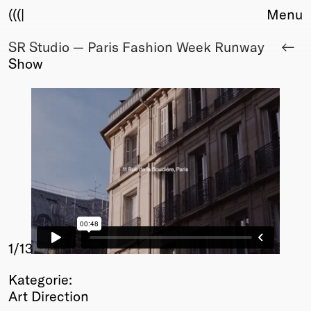
(((|
Menu
SR Studio — Paris Fashion Week Runway
About
Show
Club
Award
Sponsors
Fair Work
TBD
Events
Upcoming
Past
Membership
Info
1
/13
Members
Kategorie:
Young Creatives
Art Direction
Friends of Creativity