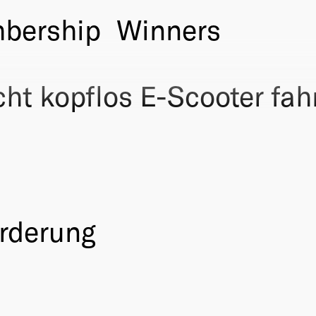
bership
Winners
cht kopflos E-Scooter fah
örderung