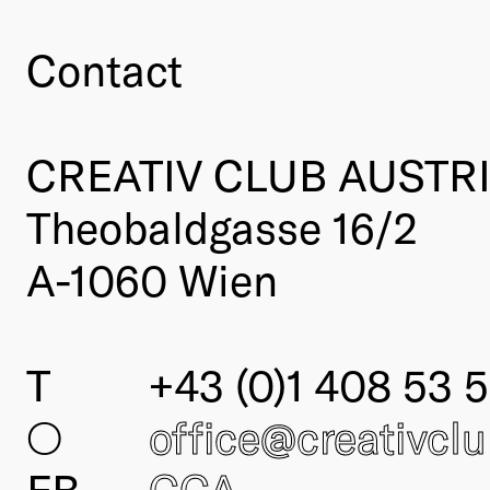
Contact
CREATIV CLUB AUSTR
Theobaldgasse 16/2
A-1060 Wien
T
+43 (0)1 408 53 5
○
office@creativcl
FB
CCA