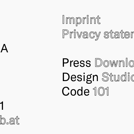
Imprint
Privacy stat
IA
Press
Downl
Design
Studi
Code
101
1
ub
.at