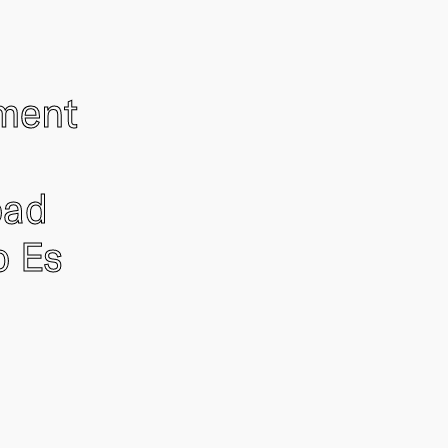
ement
oad
o Es