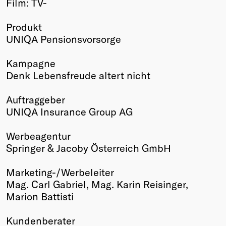
Film: TV-
Winners
2026
Produkt
Past
UNIQA Pensionsvorsorge
Annual
Kampagne
Denk Lebensfreude altert nicht
Auftraggeber
UNIQA Insurance Group AG
Werbeagentur
Springer & Jacoby Österreich GmbH
Marketing-/Werbeleiter
Mag. Carl Gabriel, Mag. Karin Reisinger,
Marion Battisti
Kundenberater