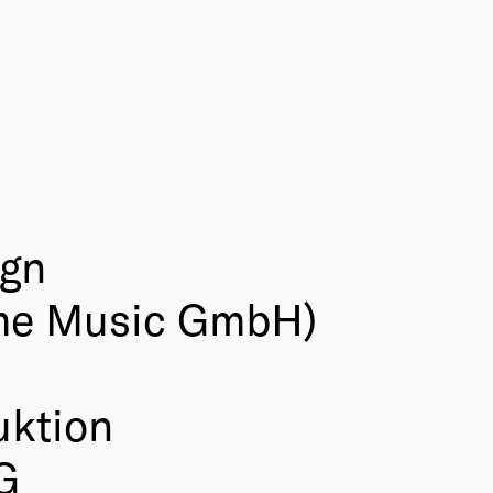
ign
me Music GmbH)
uktion
G