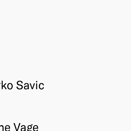
ko Savic
ine Vage