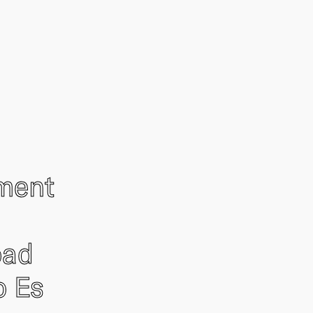
ement
oad
o Es