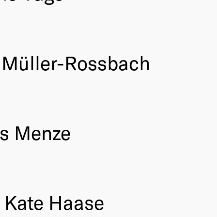
a Müller-Rossbach
as Menze
a Kate Haase