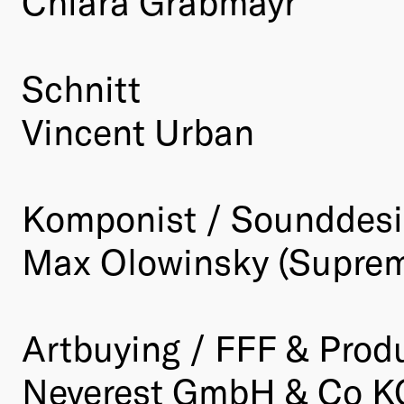
Chiara Grabmayr
Schnitt
Vincent Urban
Komponist / Sounddes
Max Olowinsky (Supre
Artbuying / FFF & Prod
Neverest GmbH & Co K