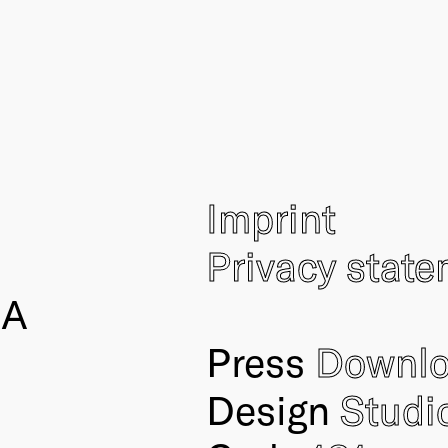
Imprint
Privacy stat
IA
Press
Downl
Design
Studi