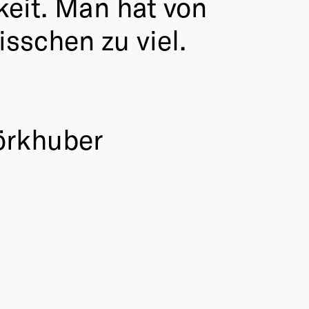
keit. Man hat von
sschen zu viel.
örkhuber