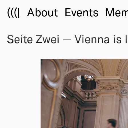
(((|
About
Events
Mem
Seite Zwei — Vienna is li