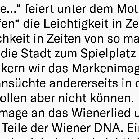
ke…“ feiert unter dem Mo
n“ die Leichtigkeit in Z
hkeit in Zeiten von so m
 die Stadt zum Spielplatz
kern wir das Markenimag
hnsüchte andererseits in 
llen aber nicht können.
age an das Wienerlied un
– Teile der Wiener DNA. E