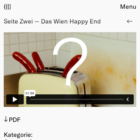
(((|
Menu
Seite Zwei — Das Wien Happy End
About
Club
Award
Sponsors
Fair Work
TBD
Events
Upcoming
Past
Membership
Info
Members
PDF
Young Creatives
Friends of Creativity
Kategorie: