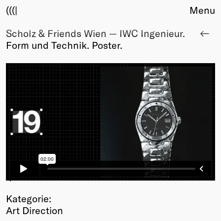
(((|
Menu
Scholz & Friends Wien — IWC Ingenieur.
About
Form und Technik. Poster.
Club
Award
Sponsors
Fair Work
TBD
Events
Upcoming
Past
Membership
Info
1
/11
Members
Kategorie:
Young Creatives
Art Direction
Friends of Creativity