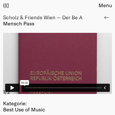
(((|
Menu
Scholz & Friends Wien — Der Be A
About
Mensch Pass
Club
Award
Sponsors
Fair Work
TBD
Events
Upcoming
Past
Membership
Info
1
/2
Members
Kategorie:
Young Creatives
Best Use of Music
Friends of Creativity