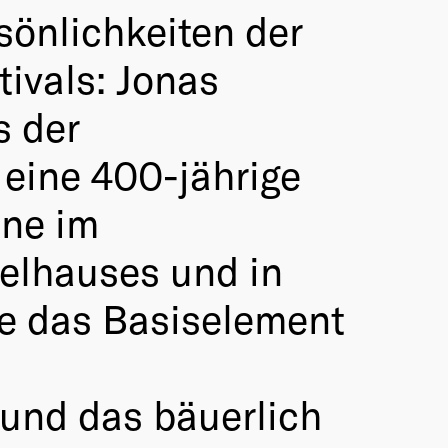
rsönlichkeiten der
ivals: Jonas
s der
 eine 400-jährige
one im
elhauses und in
de das Basiselement
und das bäuerlich