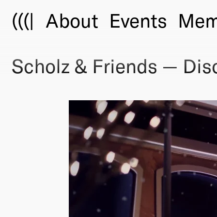
(((|
About
Events
Mem
Scholz & Friends — Disc