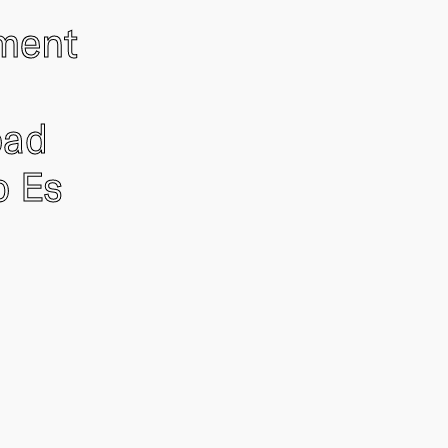
ement
oad
o Es