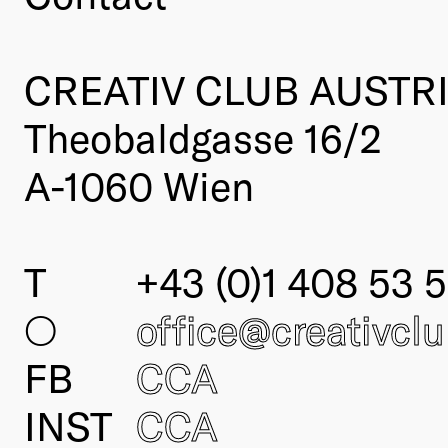
CREATIV CLUB AUSTR
Theobaldgasse 16/2
A-1060 Wien
T
+43 (0)1 408 53 5
○
office@creativcl
FB
CCA
INST
CCA