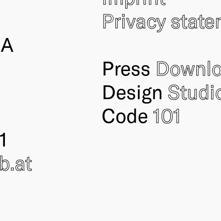
Privacy stat
IA
Press
Downl
Design
Studi
Code
101
1
ub
.at