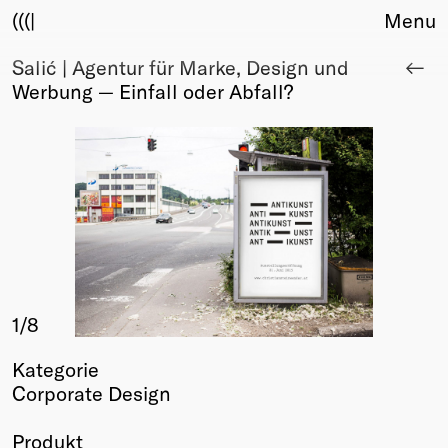
(((|
Menu
Salić | Agentur für Marke, Design und
About
Werbung — Einfall oder Abfall?
Club
Award
Sponsors
Fair Work
TBD
Events
Upcoming
Past
1
/8
Membership
Info
Kategorie
Members
Corporate Design
Young Creatives
Friends of Creativity
Produkt