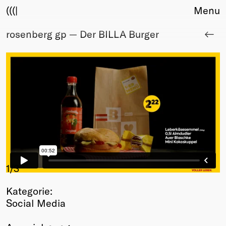
(((|
Menu
rosenberg gp — Der BILLA Burger
About
Club
Award
Sponsors
Fair Work
TBD
Events
Upcoming
Past
Membership
1
/3
Info
Kategorie:
Members
Social Media
Young Creatives
Friends of Creativity