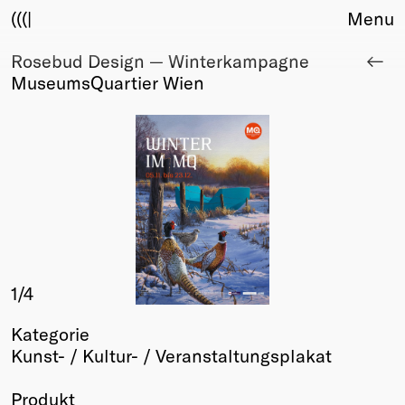
(((|
Menu
Rosebud Design — Winterkampagne
About
MuseumsQuartier Wien
Club
Award
Sponsors
Fair Work
TBD
Events
Upcoming
Past
1
/4
Membership
Info
Kategorie
Members
Kunst- / Kultur- / Veranstaltungsplakat
Young Creatives
Friends of Creativity
Produkt