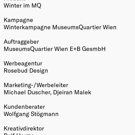
Winter im MQ
Winners
2026
Kampagne
Past
Winterkampagne MuseumsQuartier Wien
Annual
Auftraggeber
MuseumsQuartier Wien E+B GesmbH
Werbeagentur
Rosebud Design
Marketing-/Werbeleiter
Michael Duscher, Djeiran Malek
Kundenberater
Wolfgang Stögmann
Kreativdirektor