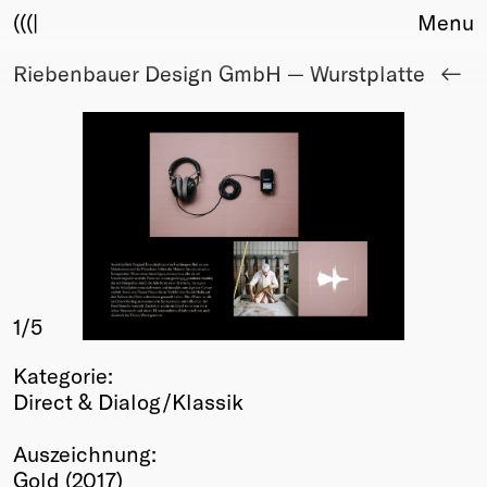
(((|
Menu
Riebenbauer Design GmbH — Wurstplatte
About
Club
Award
Sponsors
Fair Work
TBD
Events
Upcoming
Past
1
/5
Membership
Kategorie:
Info
Direct & Dialog/Klassik
Members
Young Creatives
Auszeichnung:
Friends of Creativity
Gold (2017)