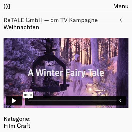
(((|
Menu
ReTALE GmbH — dm TV Kampagne
About
Weihnachten
Club
Award
Sponsors
Fair Work
TBD
Events
Upcoming
Past
Membership
Info
1
/2
Members
Kategorie:
Young Creatives
Film Craft
Friends of Creativity