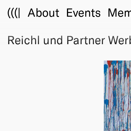
(((|
About
Events
Mem
Reichl und Partner We