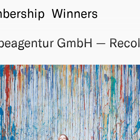
bership
Winners
rbeagentur GmbH — Recolo