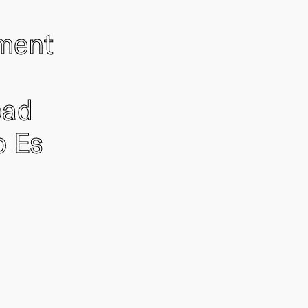
ement
oad
o Es