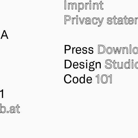
Imprint
Privacy stat
IA
Press
Downl
Design
Studi
Code
101
1
ub
.at