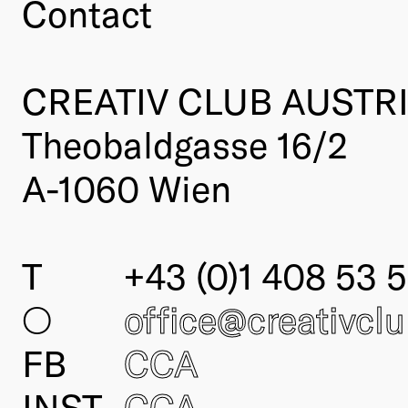
Contact
CREATIV CLUB AUSTR
Theobaldgasse 16/2
A-1060 Wien
T
+43 (0)1 408 53 5
○
office@creativcl
FB
CCA
INST
CCA