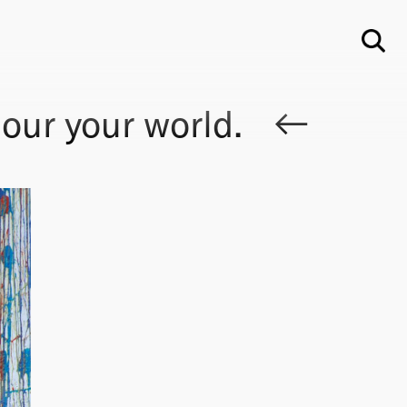
Su
ur your world.